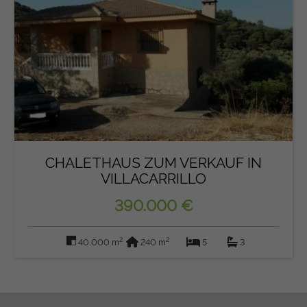
CHALETHAUS ZUM VERKAUF IN
VILLACARRILLO
390.000 €
2
2
40.000 m
240 m
5
3