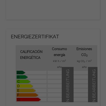
ENERGIEZERTIFIKAT
Consumo
Emisiones
CALIFICACIÓN
energía
CO
2
ENERGÉTICA
2
2
kW h / m
kg CO
/ m
2
año
año
IN BEARBEITUNG
IN BEARBEITUNG
A
B
C
D
E
F
G