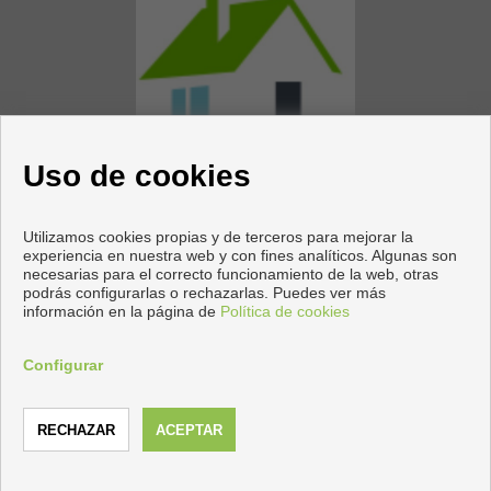
Uso de cookies
Utilizamos cookies propias y de terceros para mejorar la
experiencia en nuestra web y con fines analíticos. Algunas son
necesarias para el correcto funcionamiento de la web, otras
Pisos y casas en venta en Villacarrillo
podrás configurarlas o rechazarlas. Puedes ver más
información en la página de
Política de cookies
Copyright © 2026 Find Properties Andalusia. |
Aviso Legal
|
Política de privacidad
|
Política de Cookies
Configurar
Desarrollado por
Inmoenter