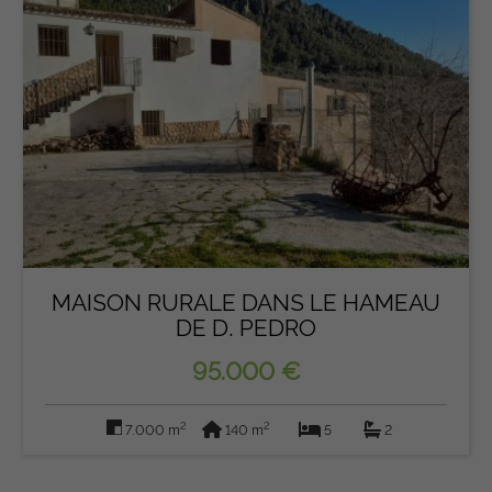
MAISON RURALE DANS LE HAMEAU
DE D. PEDRO
95.000 €
2
2
7.000 m
140 m
5
2