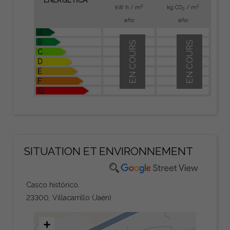
2
2
kW h / m
kg CO
/ m
2
año
año
A
B
EN COURS
EN COURS
C
D
E
F
G
SITUATION ET ENVIRONNEMENT
Casco histórico.
23300, Villacarrillo (Jaén)
+