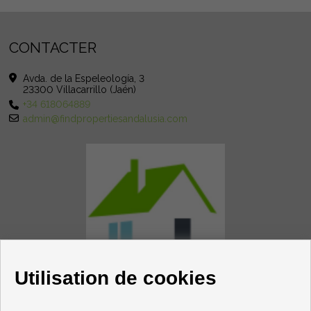
CONTACTER
Avda. de la Espeleología, 3
23300 Villacarrillo (Jaén)
+34 618064889
admin@findpropertiesandalusia.com
Utilisation de cookies