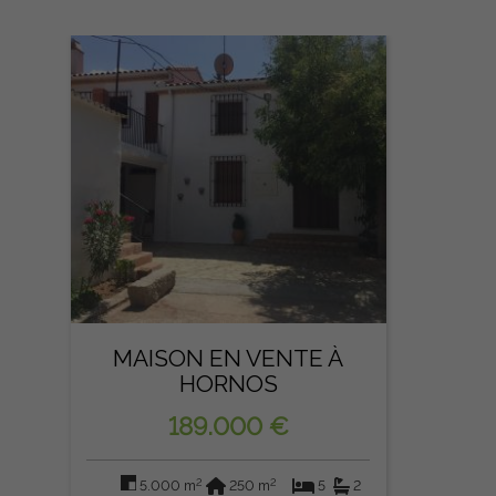
MAISON EN VENTE À
HORNOS
189.000 €
2
2
5.000 m
250 m
5
2