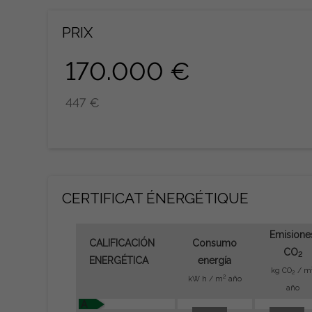
PRIX
170.000 €
447 €
CERTIFICAT ÉNERGÉTIQUE
Emisione
CALIFICACIÓN
Consumo
CO
2
ENERGÉTICA
energía
kg CO
/ m
2
2
kW h / m
año
año
A