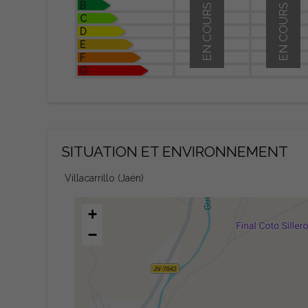
B
EN COURS
EN COURS
C
D
E
F
G
SITUATION ET ENVIRONNEMENT
Villacarrillo (Jaén)
+
−