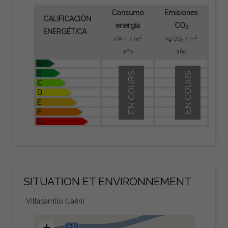
Consumo
Emisiones
CALIFICACIÓN
energía
CO
2
ENERGÉTICA
2
2
kW h / m
kg CO
/ m
2
año
año
A
B
EN COURS
EN COURS
C
D
E
F
G
SITUATION ET ENVIRONNEMENT
Villacarrillo (Jaén)
+