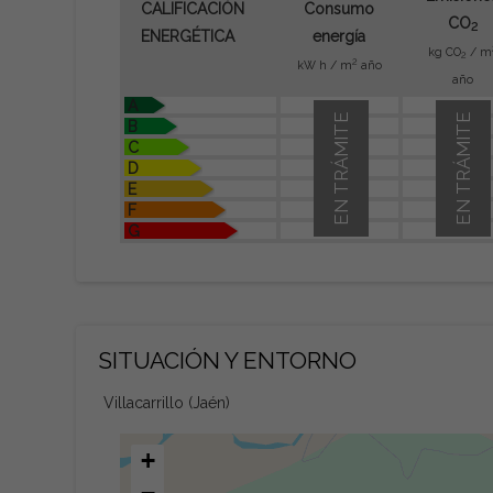
CALIFICACIÓN
Consumo
CO
2
ENERGÉTICA
energía
kg CO
/ m
2
2
kW h / m
año
año
A
EN TRÁMITE
EN TRÁMITE
B
C
D
E
F
G
SITUACIÓN Y ENTORNO
Villacarrillo (Jaén)
+