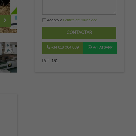
Acepto la
Política de privacidad
.
CONTACTAR
+34 618 064 889
WHATSAPP
Ref.:
151