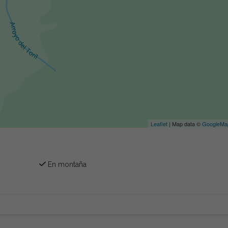
Leaflet
| Map data ©
GoogleMa
En montaña