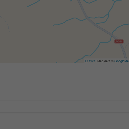
Leaflet
| Map data ©
GoogleMa