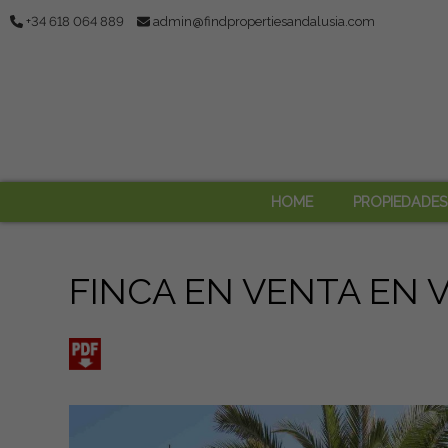
+34 618 064 889
admin@findpropertiesandalusia.com
HOME
PROPIEDADES
FINCA EN VENTA EN 