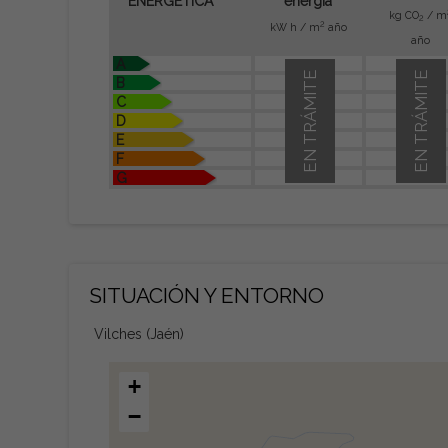
ENERGÉTICA
energía
kg CO
/ m
2
2
kW h / m
año
año
A
EN TRÁMITE
EN TRÁMITE
B
C
D
E
F
G
SITUACIÓN Y ENTORNO
Vilches (Jaén)
+
−