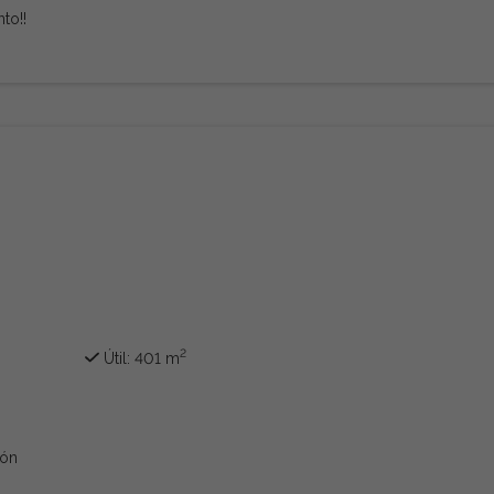
to!!
2
Útil: 401 m
ión