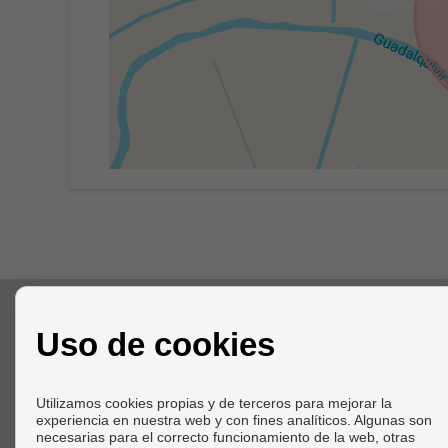
CONTACTO
Uso de cookies
Avda. de la Espeleología, 3
23300 Villacarrillo (Jaén)
Utilizamos cookies propias y de terceros para mejorar la
+34 618064889
experiencia en nuestra web y con fines analíticos. Algunas son
admin@findpropertiesandalusia.com
necesarias para el correcto funcionamiento de la web, otras