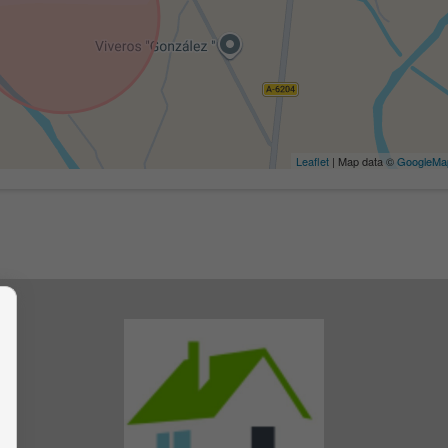
Leaflet
| Map data ©
GoogleMa