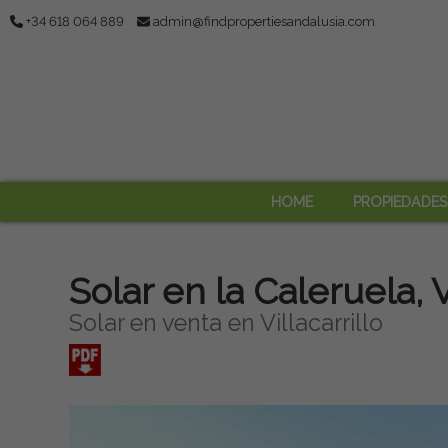
+34 618 064 889
admin@findpropertiesandalusia.com
HOME
PROPIEDADES
Solar en la Caleruela, Vi
Solar en venta en Villacarrillo